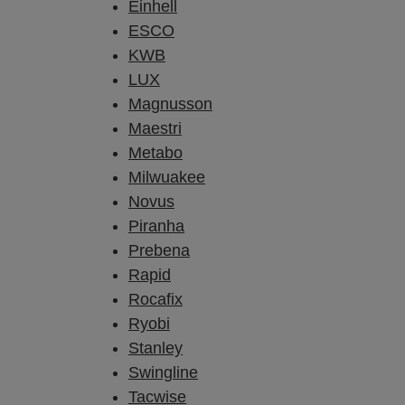
Einhell
ESCO
KWB
LUX
Magnusson
Maestri
Metabo
Milwuakee
Novus
Piranha
Prebena
Rapid
Rocafix
Ryobi
Stanley
Swingline
Tacwise