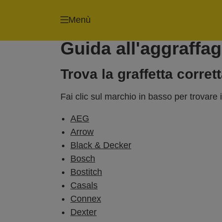
Menù
Guida all'aggraffa
Trova la graffetta corrett
Fai clic sul marchio in basso per trovare 
AEG
Arrow
Black & Decker
Bosch
Bostitch
Casals
Connex
Dexter