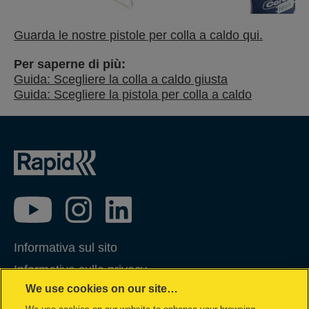
Guarda le nostre pistole per colla a caldo qui.
Per saperne di più:
Guida: Scegliere la colla a caldo giusta
Guida: Scegliere la pistola per colla a caldo
Informativa sul sito
Informativa sulla privacy
We use cookies on our site…
Gestione dei Cookie