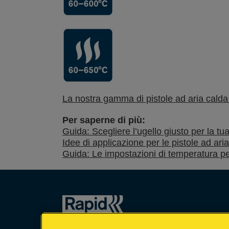
La nostra gamma di pistole ad aria calda 
Per saperne di più:
Guida: Scegliere l’ugello giusto per la tua
Idee di applicazione per le pistole ad ari
Guida: Le impostazioni di temperatura per