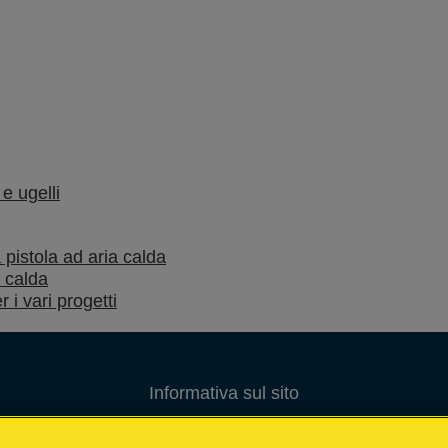
e ugelli
 pistola ad aria calda
a calda
 i vari progetti
Informativa sul sito
Informativa sulla privacy