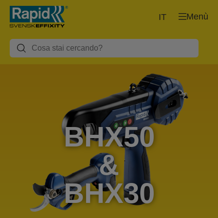
Menù
IT
BHX50
&
BHX30