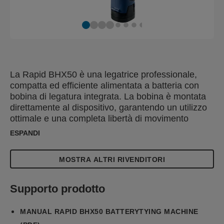
La Rapid BHX50 è una legatrice professionale,
compatta ed efficiente alimentata a batteria con
bobina di legatura integrata. La bobina è montata
direttamente al dispositivo, garantendo un utilizzo
ottimale e una completa libertà di movimento
quando si lavora in vigneto o frutteto. Funziona su
ESPANDI
rami fino a 25 mm di diametro. La tensione del
legaccio è regolabile tramite uno schermo LCD,
MOSTRA ALTRI RIVENDITORI
così da adattarsi alle diverse condizioni
meteorologiche; una tensione stretta per condizioni
ventose o una tensione più sciolta per condizioni di
Supporto prodotto
vento calmo. L'utensile è dotato di un sistema di
caricamento veloce e automatico, dove la bobina
MANUAL RAPID BHX50 BATTERYTYING MACHINE
di filo è facilmente sostituibile attraverso il sistema