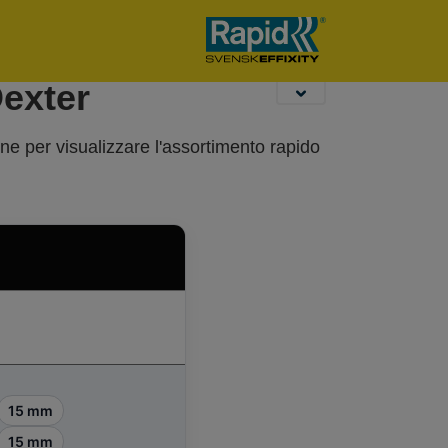
Perforatori da
Ufficio
Dexter
one per visualizzare l'assortimento rapido
15 mm
15 mm