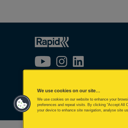
We use cookies on our site…
We use cookies on our website to enhance your brows
©2026 ACCO Brands
preferences and repeat visits. By clicking “Accept All 
your device to enhance site navigation, analyse site us