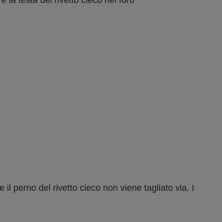
 la testa del rivetto cieco nel foro
 il perno del rivetto cieco non viene tagliato via. I