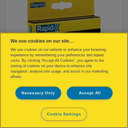
We use cookies on our site…
We use cookies on our website to enhance your browsing
experience by remembering your preferences and repeat
visits. By clicking “Accept All Cookies”, you agree to the
storing of cookies on your device to enhance site
navigation, analyse site usage, and assist in our marketing
efforts.
Graffe No. 13 a filo fine da 6 mm in
acciaio
Necessary Only
Accept All
VISUALIZZA IL PRODOTTO
Cookie Settings
DOVE ACQUISTARE