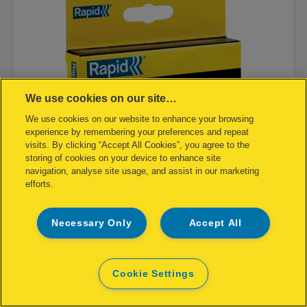
We use cookies on our site…
We use cookies on our website to enhance your browsing
experience by remembering your preferences and repeat
visits. By clicking “Accept All Cookies”, you agree to the
storing of cookies on your device to enhance site
navigation, analyse site usage, and assist in our marketing
efforts.
Graffe No. 13 a filo fine da 6 mm in
acciaio
Necessary Only
Accept All
VISUALIZZA IL PRODOTTO
Cookie Settings
DOVE ACQUISTARE