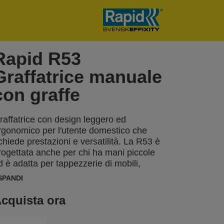
Rapid R53
Graffatrice manuale
con graffe
raffatrice con design leggero ed
rgonomico per l'utente domestico che
ichiede prestazioni e versatilità. La R53 è
rogettata anche per chi ha mani piccole
d è adatta per tappezzerie di mobili,
issare materiali ottili come tessuti, pelle,
SPANDI
arta ed etichette. La R53 è realizzata in
vezia ed ha un corpo Iin ABS, molto
cquista ora
esistente ma leggero e tutte le parti
nterne, soggette a stress e usura, in