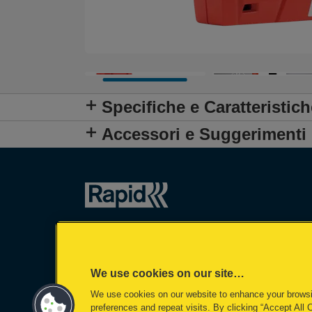
Specifiche e Caratteristich
Accessori e Suggerimenti
We use cookies on our site…
We use cookies on our website to enhance your brows
preferences and repeat visits. By clicking “Accept All 