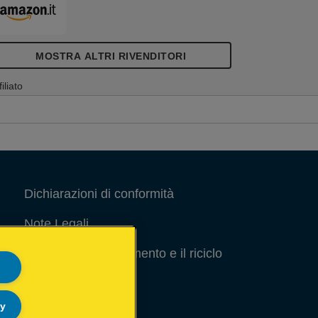
cciaio di alta qualità.. Include 1080 punti
etallici, n. 53, 6 mm.
MOSTRA ALTRI RIVENDITORI
filiato
Dichiarazioni di conformità
Note Legali
Guida per lo smaltimento e il riciclo
degli imballaggi
Site Map
ly