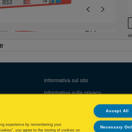
a
m
+12
Af
e
Informativa sul sito
Informativa sulla privacy
Gestione dei Cookie
Accept All
Gestione dei miei dati
ing experience by remembering your
Necessary On
Condizioni di garanzia
Cookies”, you agree to the storing of cookies on