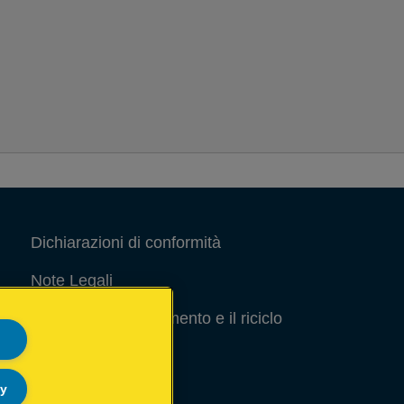
Dichiarazioni di conformità
Note Legali
Guida per lo smaltimento e il riciclo
degli imballaggi
Site Map
ly