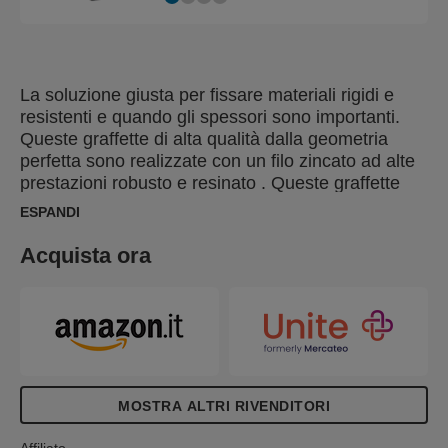
La soluzione giusta per fissare materiali rigidi e
resistenti e quando gli spessori sono importanti.
Queste graffette di alta qualità dalla geometria
perfetta sono realizzate con un filo zincato ad alte
prestazioni robusto e resinato . Queste graffette
sono ideali per il fissaggio di materiali rigidi come
ESPANDI
listelli, pannelli, fondi di cassetti ed armadi, cornici,
bordi, ecc. La resinatura del filo migliora sia la
Acquista ora
penetrazione che la tenuta.
MOSTRA ALTRI RIVENDITORI