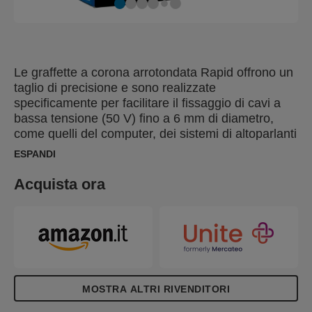
Le graffette a corona arrotondata Rapid offrono un
taglio di precisione e sono realizzate
specificamente per facilitare il fissaggio di cavi a
bassa tensione (50 V) fino a 6 mm di diametro,
come quelli del computer, dei sistemi di altoparlanti
o cavi ethernet. Le nostre graffette a corona
ESPANDI
arrotondata n.28 in acciaio zincato presentano una
lunghezza della gamba di 14 mm e una larghezza
Acquista ora
di 7,7 mm. Le gambe forniscono una penetrazione
ottimale del materiale, con punti divergenti che
fanno sì che le gambe vadano in direzioni opposte,
creando un legame forte e a lunga durata. La
nostra gamma completa di strumenti e punti
metallici è codificata a colori e contrassegnata da
icone per facilitare la ricerca dei loro materiali di
MOSTRA ALTRI RIVENDITORI
consumo più consoni al tuo lavoro. Suggerimento