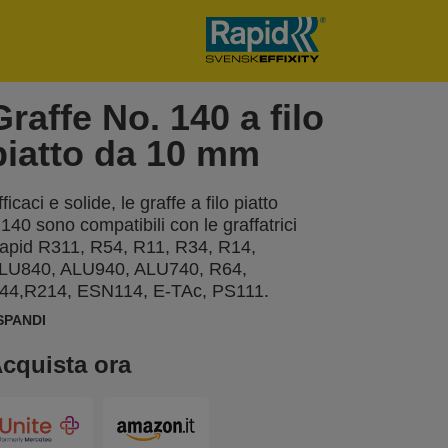
Graffe No. 140 a filo
piatto da 10 mm
ficaci e solide, le graffe a filo piatto
.140 sono compatibili con le graffatrici
apid R311, R54, R11, R34, R14,
LU840, ALU940, ALU740, R64,
44,R214, ESN114, E-TAc, PS111.
ealizzate in filo d'acciaio zincato robusto,
SPANDI
iatto, largo e altamente performante,
ffrono un risultato impeccabile grazie alla
cquista ora
apacità di trattenere più saldamente i
teriali sottili rispetto alle graffe
radizionali. Sono ideali, tra le altre
pplicazioni, per graffettare saldamente