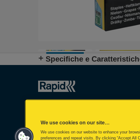
Specifiche e Caratteristich
We use cookies on our site…
We use cookies on our website to enhance your brows
preferences and repeat visits. By clicking “Accept All 