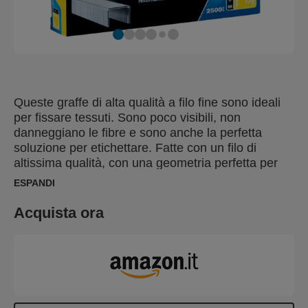
Queste graffe di alta qualità a filo fine sono ideali
per fissare tessuti. Sono poco visibili, non
danneggiano le fibre e sono anche la perfetta
soluzione per etichettare. Fatte con un filo di
altissima qualità, con una geometria perfetta per
migliorare la penetrazione, sono anche zincate per
ESPANDI
proteggerle dalla ruggine. Disponibili anche in
acciaio.
Acquista ora