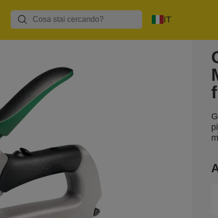
IT
G
p
m
A