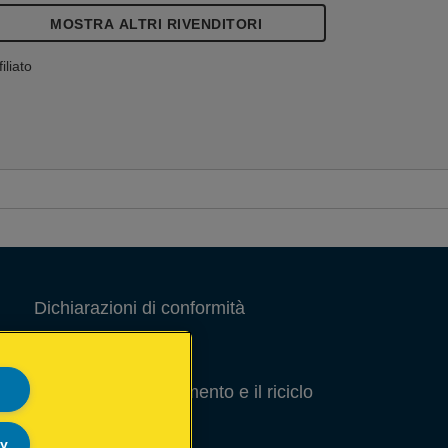
MOSTRA ALTRI RIVENDITORI
filiato
Dichiarazioni di conformità
Note Legali
Guida per lo smaltimento e il riciclo
degli imballaggi
ly