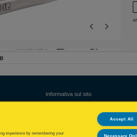
Af
+3
e
Informativa sul sito
Informativa sulla privacy
Accept All
Gestione dei Cookie
Gestione dei miei dati
ing experience by remembering your
Necessary On