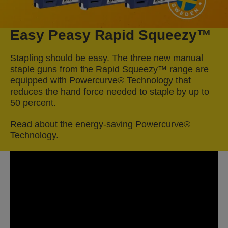
Easy Peasy Rapid Squeezy™
Stapling should be easy. The three new manual
staple guns from the Rapid Squeezy™ range are
equipped with Powercurve® Technology that
reduces the hand force needed to staple by up to
50 percent.
Read about the energy-saving Powercurve®
Technology.