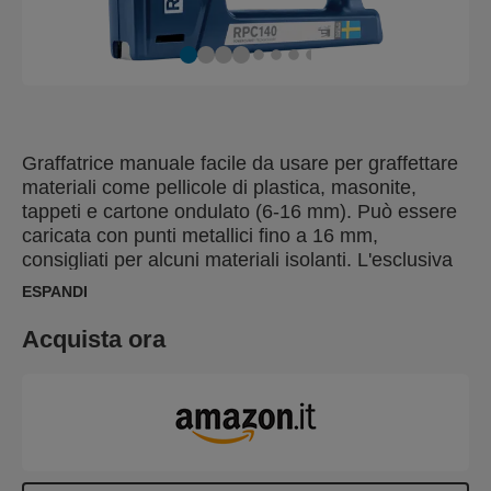
Graffatrice manuale facile da usare per graffettare
materiali come pellicole di plastica, masonite,
tappeti e cartone ondulato (6-16 mm). Può essere
caricata con punti metallici fino a 16 mm,
consigliati per alcuni materiali isolanti. L'esclusiva
tecnologia Powercurve¬Æ di Rapid riduce fino al
ESPANDI
50% lo sforzo necessario per aggraffare. Questo
rende La RPC140 lo strumento giusto per qualsiasi
Acquista ora
attività: comodo, veloce e facile da usare rispetto
alle tradizionali pistole graffettatrici. Il regolatore di
forza a 2 posizioni consente di ottimizzare la
potenza di sparo in base alla lunghezza del punto
metallico e al materiale. L'ampio dorso della
graffetta a filo piatto assicura che il materiale sia