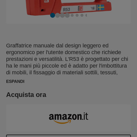
Graffatrice manuale dal design leggero ed
ergonomico per l'utente domestico che richiede
prestazioni e versatilità. L'R53 è progettato per chi
ha le mani più piccole ed è adatto per l'imbottitura
di mobili, il fissaggio di materiali sottili, tessuti,
pelle, carta ed etichette. L'ergonomica R53 è
ESPANDI
realizzata in Svezia in ABS resistente agli urti con
parti operative in acciaio di alta qualità.
Acquista ora