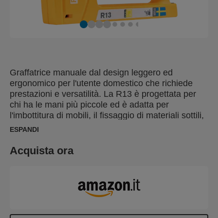
Graffatrice manuale dal design leggero ed
ergonomico per l'utente domestico che richiede
prestazioni e versatilità. La R13 è progettata per
chi ha le mani più piccole ed è adatta per
l'imbottitura di mobili, il fissaggio di materiali sottili,
tessuti, pelle, carta ed etichette. L'ergonomica R13
ESPANDI
è realizzato in Svezia con plastica ABS resistente
agli urti e parti operative in acciaio di alta qualità.
Acquista ora