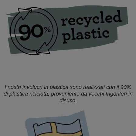
graffatrice è progettata con cura e adattata alle tue
esigenze. È leggera, maneggevole e ideale per il
rivestimento di mobili, lavori decorativi con diversi
tipi di tessuti o il fissaggio di imbottiture, poster o
pelle.
I nostri involucri in plastica sono realizzati con il 90%
di plastica riciclata, proveniente da vecchi frigoriferi in
disuso.