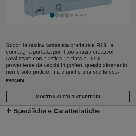
Scopri la nostra fantastica graffatrice R13, la
compagna perfetta per il tuo spazio creativo!
Realizzata con plastica riciclata al 90%,
proveniente da vecchi frigoriferi, questo strumento
non è solo pratico, ma è anche una scelta eco-
consapevole. Prodotto con orgoglio nella nostra
ESPANDI
città natale di Hestra, in Svezia, simbolo di alta
qualità e affidabilità. La Svezia è famosa per il suo
MOSTRA ALTRI RIVENDITORI
bellissimo arcipelago, chiamato "skärgård" in
svedese, ed è da lì che abbiamo tratto ispirazione
Specifiche e Caratteristiche
per la bella sfumatura di blu di questa macchina. In
linea con le ultime tendenze nell'arredamento della
casa, questa graffatrice diventerà un elemento
elegante e funzionale nel tuo ambiente. La nostra