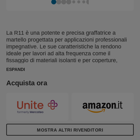
La R11 è una potente e precisa graffatrice a
martello progettata per applicazioni professionali
impegnative. Le sue caratteristiche la rendono
ideale per lavori ad alta frequenza come il
fissaggio di materiali isolanti e per coperture,
pellicole di plastica e corsie anti-umidità.
ESPANDI
L'impugnatura ergonomica antiscivolo con una sola
mano offre un funzionamento più semplice e riduce
Acquista ora
l'affaticamento, mentre la costruzione interamente
in acciaio e per impieghi gravosi garantisce
affidabilità e prolunga la durata di vita.
MOSTRA ALTRI RIVENDITORI