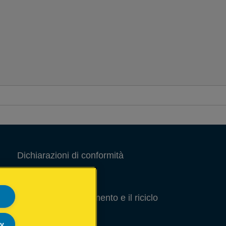
Dichiarazioni di conformità
Note Legali
Guida per lo smaltimento e il riciclo
degli imballaggi
ly