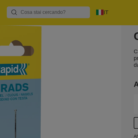
IT
C
p
d
A
Af