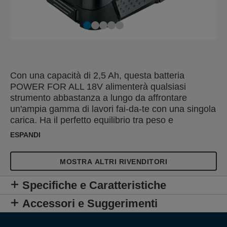
Con una capacità di 2,5 Ah, questa batteria
POWER FOR ALL 18V alimenterà qualsiasi
strumento abbastanza a lungo da affrontare
un'ampia gamma di lavori fai-da-te con una singola
carica. Ha il perfetto equilibrio tra peso e
autonomia. Le celle agli ioni di litio all'interno del
ESPANDI
pacco batteria si caricano rapidamente senza
effetto memoria e questo da anche una lunga
MOSTRA ALTRI RIVENDITORI
durata alla batteria. La batteria è compatibile con
tutti gli elettroutensili Rapid 18V così come con
Specifiche e Caratteristiche
numerosi altri prodotti dei marchi partecipanti della
POWER FOR ALL ALLIANCE come Bosch,
Accessori e Suggerimenti
Gardena, Gloria e Wagner. Ciò significa che non è
più necessario acquistare una batteria per ogni