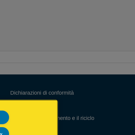
Dichiarazioni di conformità
Note Legali
Guida per lo smaltimento e il riciclo
degli imballaggi
ly