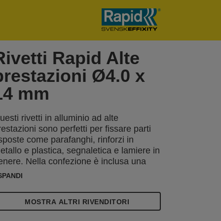
Rivetti Rapid Alte
prestazioni Ø4.0 x
14 mm
uesti rivetti in alluminio ad alte
restazioni sono perfetti per fissare parti
sposte come parafanghi, rinforzi in
etallo e plastica, segnaletica e lamiere in
enere. Nella confezione è inclusa una
unta da trapano della misura ideale.
SPANDI
MOSTRA ALTRI RIVENDITORI