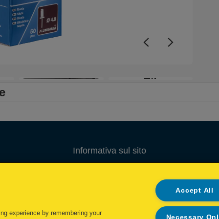
+4
e
Informativa sul sito
Informativa sulla privacy
Accept All
Gestione dei Cookie
Gestione dei miei dati
ing experience by remembering your
Necessary On