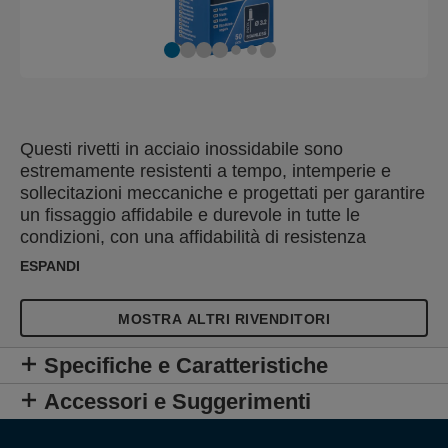
Questi rivetti in acciaio inossidabile sono
estremamente resistenti a tempo, intemperie e
sollecitazioni meccaniche e progettati per garantire
un fissaggio affidabile e durevole in tutte le
condizioni, con una affidabilità di resistenza
addirittura superiore alle stesse superfici fissate.
ESPANDI
Creati appositamente per l'uso esterno o
l'applicazione in ambienti umidi e salmastri, questi
MOSTRA ALTRI RIVENDITORI
rivetti sono la soluzione ideale per il fissaggio di
targhe, parafanghi, coperture metalliche, serre,
Specifiche e Caratteristiche
tagliaerba o tutti i lavori di nautica e in ambienti
marini. Nella confezione è inclusa una punta da
Accessori e Suggerimenti
trapano della misura ideale.