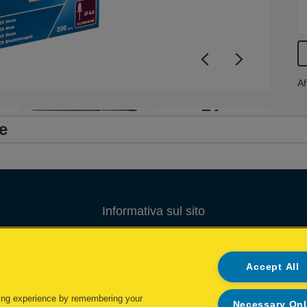
Af
+2
e
Informativa sul sito
Informativa sulla privacy
Accept All
Gestione dei Cookie
Gestione dei miei dati
ing experience by remembering your
Necessary On