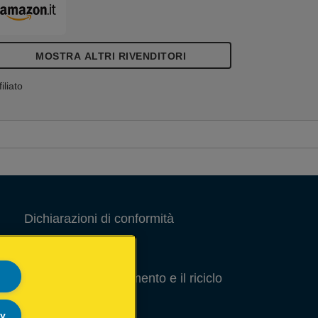
MOSTRA ALTRI RIVENDITORI
filiato
Dichiarazioni di conformità
Note Legali
Guida per lo smaltimento e il riciclo
degli imballaggi
ly