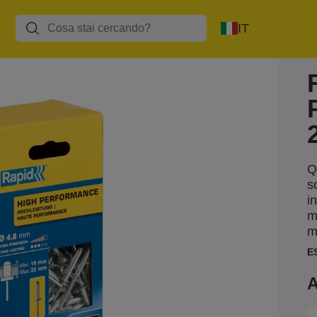
IT
Q
s
i
m
m
E
A