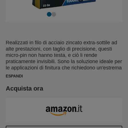
Realizzati in filo di acciaio zincato extra-sottile ad
alte prestazioni, con taglio di precisione, questi
micro-pin non hanno testa, e ciò li rende
praticamente invisibili. Sono la soluzione ideale per
le applicazioni di finitura che richiedono un'estrema
precisione come modanature sottili, intelaiatura di
ESPANDI
porte e finestre, finiture decorative, lavori con
elementi sottili e mobili leggeri.
Acquista ora