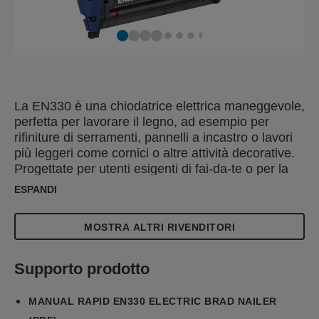
La EN330 è una chiodatrice elettrica maneggevole,
perfetta per lavorare il legno, ad esempio per
rifiniture di serramenti, pannelli a incastro o lavori
più leggeri come cornici o altre attività decorative.
Progettate per utenti esigenti di fai-da-te o per la
casa, le caratteristiche includono un frontalino
ESPANDI
allungato che consente un accesso più facile agli
spazi ristretti e riduce l'affaticamento dell'utente,
MOSTRA ALTRI RIVENDITORI
mentre parti robuste e una costruzione di qualità
aumentano la durata.
Supporto prodotto
MANUAL RAPID EN330 ELECTRIC BRAD NAILER