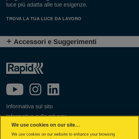
luce più adatta alle tue esigenze
.
TROVA LA TUA LUCE DA LAVORO
Accessori e Suggerimenti
Informativa sul sito
Informativa sulla privacy
We use cookies on our site…
Gestione dei Cookie
We use cookies on our website to enhance your browsing
Gestione dei miei dati