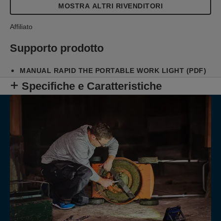
ha anche una porta USB-A che permette di usarla
MOSTRA ALTRI RIVENDITORI
come power bank per il tuo cellulare o altre utenze
simili, a batteria.
Affiliato
Supporto prodotto
MANUAL RAPID THE PORTABLE WORK LIGHT (PDF)
Specifiche e Caratteristiche