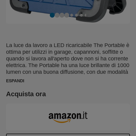
La luce da lavoro a LED ricaricabile The Portable è
ottima per utilizzi in garage, capannoni, soffitte o
quando si lavora all'aperto dove non si ha corrente
elettrica. The Portable ha una luce brillante di 1000
lumen con una buona diffusione, con due modalità
di illuminazione (100% e 50%) ed è facile da
ESPANDI
trasportare. La classificazione IP65 significa che è
completamente antipolvere e protetta dagli spruzzi
Acquista ora
d'acqua provenienti da tutte le direzioni, così che
The Portable può essere utilizzata all'aperto anche
sotto la pioggia. La batteria integrata con porta di
ricarica USB-C garantisce un'autonomia di circa 3
ore. Il cavo di ricarica è incluso. Il supporto è
stabile e la luce può essere orientata. The Portable