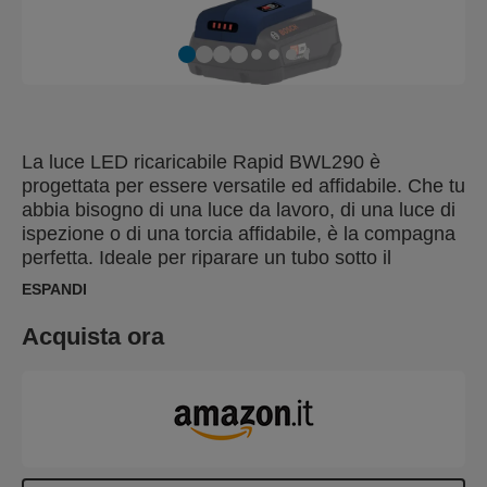
La luce LED ricaricabile Rapid BWL290 è
progettata per essere versatile ed affidabile. Che tu
abbia bisogno di una luce da lavoro, di una luce di
ispezione o di una torcia affidabile, è la compagna
perfetta. Ideale per riparare un tubo sotto il
lavandino, come torcia robusta per la tua barca,
ESPANDI
auto o soffitta, Rapid BWL290 si adatta senza
sforzo alle tue esigenze. Con una semplice
Acquista ora
rotazione della ghiera frontale, puoi passare da un
cono luminoso ampio a un fascio concentrato con
una portata fino a 80 metri. La torcia permette due
impostazioni di luminosità: 290 lumen al 100% di
potenza per un'illuminazione intensa e una
modalità al 50% per una luce più soffusa. Per una