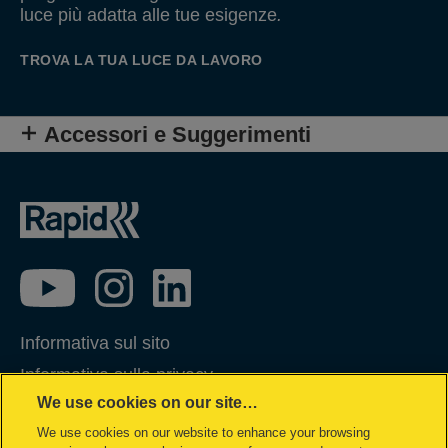
luce più adatta alle tue esigenze
.
TROVA LA TUA LUCE DA LAVORO
Accessori e Suggerimenti
Informativa sul sito
Informativa sulla privacy
We use cookies on our site…
Gestione dei Cookie
We use cookies on our website to enhance your browsing
Gestione dei miei dati