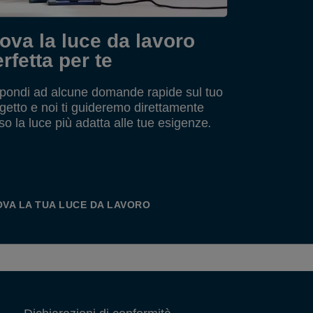
ardena, Husqvarna e Wagner.
onsigliamo la batteria P4A da 2,5 Ah,
he garantisce fino a 3 ore di autonomia.
ova la luce da lavoro
atteria e caricabatteria non inclusi, ma
rfetta per te
enduti separatamente.
pondi ad alcune domande rapide sul tuo
getto e noi ti guideremo direttamente
so la luce più adatta alle tue esigenze
.
VA LA TUA LUCE DA LAVORO