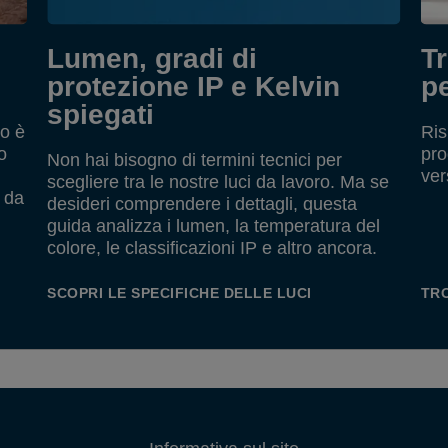
G
C
c
Lumen, gradi di
Tr
B
protezione IP e Kelvin
pe
v
spiegati
ro è
Ris
o
pro
Non hai bisogno di termini tecnici per
ver
scegliere tra le nostre luci da lavoro. Ma se
 da
desideri comprendere i dettagli, questa
guida analizza i lumen, la temperatura del
colore, le classificazioni IP e altro ancora.
SCOPRI LE SPECIFICHE DELLE LUCI
TRO