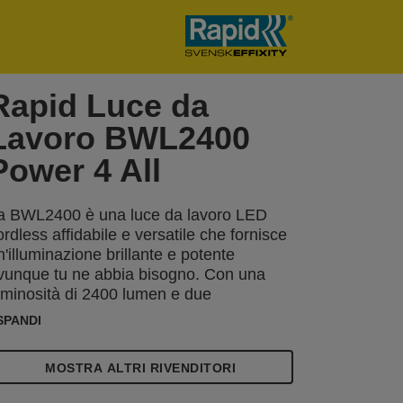
Rapid Luce da
Lavoro BWL2400
Power 4 All
a BWL2400 è una luce da lavoro LED
ordless affidabile e versatile che fornisce
n'illuminazione brillante e potente
vunque tu ne abbia bisogno. Con una
uminosità di 2400 lumen e due
mpostazioni di luminosità, è perfetta per
SPANDI
e attività che richiedono una luce di lavoro
ntensa, così come un'illuminazione più
MOSTRA ALTRI RIVENDITORI
iffusa e morbida. Questa lampada da
avoro cordless funziona con una batteria