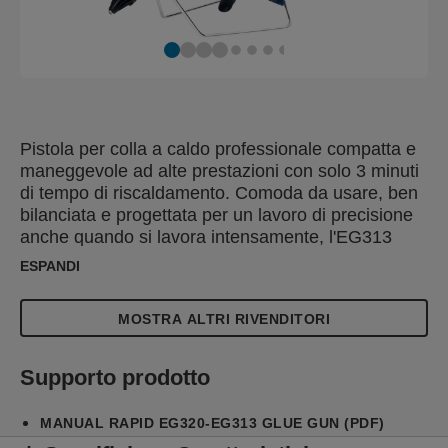
Pistola per colla a caldo professionale compatta e
maneggevole ad alte prestazioni con solo 3 minuti
di tempo di riscaldamento. Comoda da usare, ben
bilanciata e progettata per un lavoro di precisione
anche quando si lavora intensamente, l'EG313
viene fornita con un supporto fisso stabile e un
ESPANDI
ugello sostituibile. E' capace di estrudere colla fino
a 900 g/ora e dispone di un controllo della
MOSTRA ALTRI RIVENDITORI
temperatura preimpostato autoregolato a 195°C.
Confezionata in una pratica valigetta che include
una guida rapida che ti aiuta a utilizzare
Supporto prodotto
correttamente lo strumento e a trovare la colla
giusta quando è il momento di farne rifornimento.
MANUAL RAPID EG320-EG313 GLUE GUN (PDF)
Nella valigetta è incluso anche un set di 12 stick di