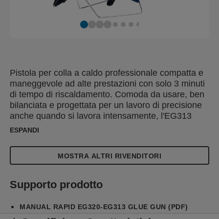
Pistola per colla a caldo professionale compatta e
maneggevole ad alte prestazioni con solo 3 minuti
di tempo di riscaldamento. Comoda da usare, ben
bilanciata e progettata per un lavoro di precisione
anche quando si lavora intensamente, l'EG313
viene fornita con un supporto fisso ad alta stabilità
ESPANDI
e un ugello che può essere sostituito. E' capace di
estrudere colla fino a 900 g/ora e dispone di un
MOSTRA ALTRI RIVENDITORI
controllo della temperatura preimpostato e
autoregolato a 195°C.
Supporto prodotto
MANUAL RAPID EG320-EG313 GLUE GUN (PDF)