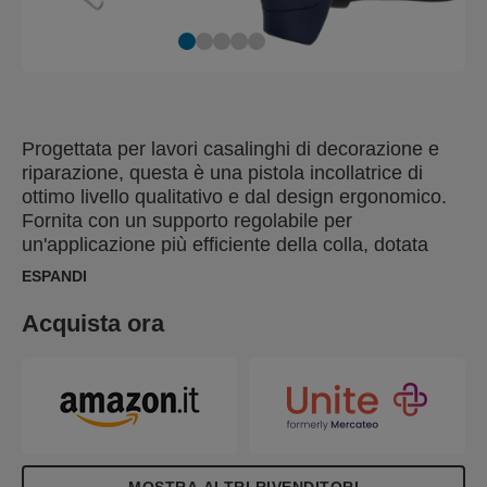
Progettata per lavori casalinghi di decorazione e
riparazione, questa è una pistola incollatrice di
ottimo livello qualitativo e dal design ergonomico.
Fornita con un supporto regolabile per
un'applicazione più efficiente della colla, dotata
anche di un grilletto con copertura morbida per un
ESPANDI
migliore controllo e comfort e protezione dell'ugello
in silicone. Questo set include anche 24 stick di
Acquista ora
colla (6 stick per 4 diversi tipi: Tessuti, PVC legno e
trasparenti universali) per realizzare ogni
progettato al meglio.