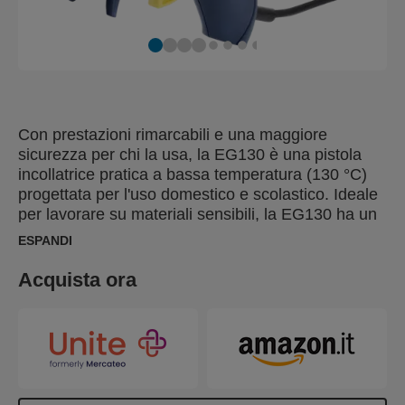
Con prestazioni rimarcabili e una maggiore
sicurezza per chi la usa, la EG130 è una pistola
incollatrice pratica a bassa temperatura (130 °C)
progettata per l'uso domestico e scolastico. Ideale
per lavorare su materiali sensibili, la EG130 ha un
supporto integrato ed è dotata di protezione
ESPANDI
dell'ugello in silicone.
Acquista ora