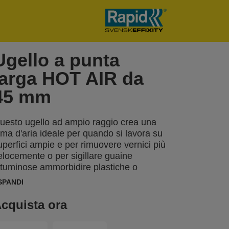
Ugello a punta
larga HOT AIR da
45 mm
uesto ugello ad ampio raggio crea una
ama d'aria ideale per quando si lavora su
uperfici ampie e per rimuovere vernici più
elocemente o per sigillare guaine
ituminose ammorbidire plastiche o
ermoretrarre imballaggi.
SPANDI
cquista ora