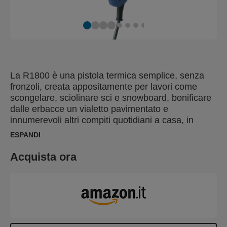
La R1800 è una pistola termica semplice, senza
fronzoli, creata appositamente per lavori come
scongelare, sciolinare sci e snowboard, bonificare
dalle erbacce un vialetto pavimentato e
innumerevoli altri compiti quotidiani a casa, in
cortile o in garage. Con 1800 W di potenza,
ESPANDI
regolazione della temperatura a due stadi (300 ° C
e 550 ° C) e un flusso d'aria regolabile, l'R1800
Acquista ora
svolge il lavoro in modo rapido e preciso. Offre
inoltre una protezione dell'impugnatura che
aumenta la sicurezza degli utenti e la tranquillità
durante l'uso.