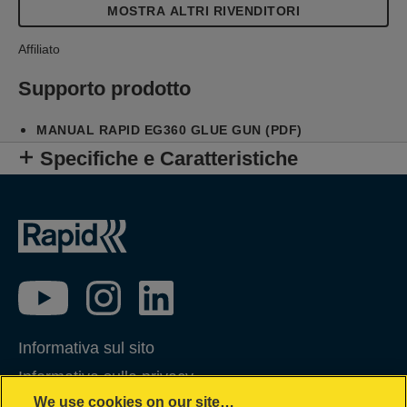
MOSTRA ALTRI RIVENDITORI
Affiliato
Supporto prodotto
MANUAL RAPID EG360 GLUE GUN (PDF)
Specifiche e Caratteristiche
Informativa sul sito
Informativa sulla privacy
We use cookies on our site…
Gestione dei Cookie