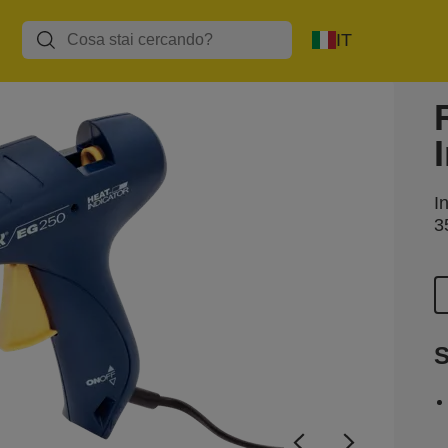
IT
I
3
S