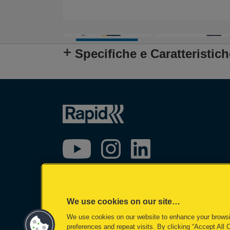
Specifiche e Caratteristich
We use cookies on our site…
We use cookies on our website to enhance your brows
©2026 ACCO Brands
preferences and repeat visits. By clicking “Accept All 