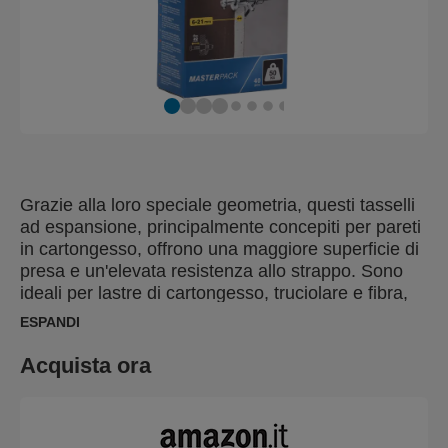
Grazie alla loro speciale geometria, questi tasselli
ad espansione, principalmente concepiti per pareti
in cartongesso, offrono una maggiore superficie di
presa e un'elevata resistenza allo strappo. Sono
ideali per lastre di cartongesso, truciolare e fibra,
nonché lastre in plastica, metallo e laminato con
ESPANDI
uno spessore compreso tra 6 e 21 mm. Per
un'installazione rapida e semplice, utilizzare gli
Acquista ora
strumenti di fissaggio Rapid XP20 o XP30.