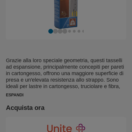
Grazie alla loro speciale geometria, questi tasselli
ad espansione, principalmente concepiti per pareti
in cartongesso, offrono una maggiore superficie di
presa e un'elevata resistenza allo strappo. Sono
ideali per lastre in cartongesso, truciolare e fibra,
nonché lastre in plastica, metallo e laminato con
ESPANDI
uno spessore compreso tra 6 e 16 mm. I nostri
tasselli ad espansione sono forniti con una punta
Acquista ora
per forare e una per avvitare della dimensione
ideale per ottenere risultati perfetti senza pensieri e
possibili errori. Per un'installazione rapida e
semplice, utilizzare gli strumenti di fissaggio Rapid