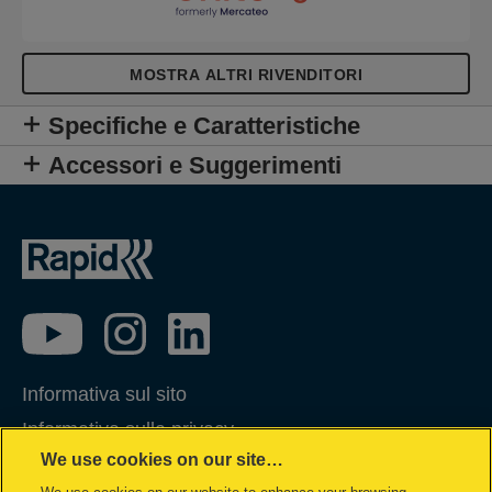
XP10, XP20 o XP30.
MOSTRA ALTRI RIVENDITORI
Specifiche e Caratteristiche
Accessori e Suggerimenti
Informativa sul sito
Informativa sulla privacy
We use cookies on our site…
Gestione dei Cookie