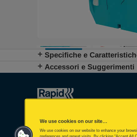
Specifiche e Caratteristich
Accessori e Suggerimenti
We use cookies on our site…
We use cookies on our website to enhance your brows
preferences and repeat visits. By clicking “Accept All 