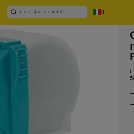
IT
C
5