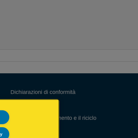
Dichiarazioni di conformità
Note Legali
Guida per lo smaltimento e il riciclo
degli imballaggi
ly
Site Map