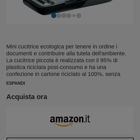
Mini cucitrice ecologica per tenere in ordine i
documenti e contribuire alla tutela dell'ambiente.
La cucitrice piccola è realizzata con il 95% di
plastica riciclata post-consumo e ha una
confezione in cartone riciclato al 100%, senza
plastica, con stampa ecologica a base di soia.
ESPANDI
Compatta e leggera, può essere facilmente riposta
in una borsa, in un laptop o in una tasca, per una
Acquista ora
soluzione davvero mobile. Progettata per pinzare
fino a 10 fogli di carta, questa cucitrice riciclabile al
100% è ideale per tutte le attività di pinzatura
leggere.