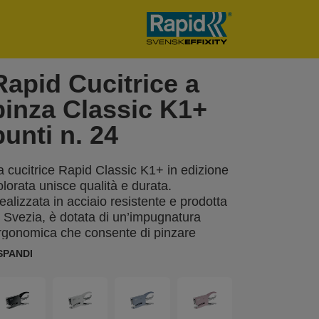
Rapid Cucitrice a
pinza Classic K1+
punti n. 24
a cucitrice Rapid Classic K1+ in edizione
olorata unisce qualità e durata.
ealizzata in acciaio resistente e prodotta
n Svezia, è dotata di un’impugnatura
rgonomica che consente di pinzare
omodamente con una sola mano fino a
SPANDI
0 fogli di carta da 80 g/m². L’incudine
egolabile permette di scegliere tra
inzatura e spillatura, mentre l’ampia
rofondità di inserimento la rende ideale