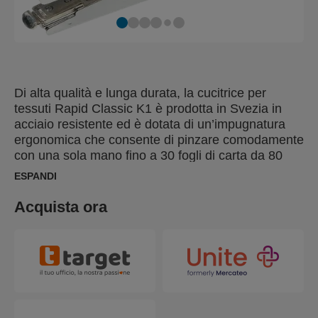
Di alta qualità e lunga durata, la cucitrice per
tessuti Rapid Classic K1 è prodotta in Svezia in
acciaio resistente ed è dotata di un’impugnatura
ergonomica che consente di pinzare comodamente
con una sola mano fino a 30 fogli di carta da 80
g/m². Con i punti metallici Rapid No. 43 Superfine
ESPANDI
si ottengono risultati eccellenti anche sui tessuti,
grazie a una cucitura uniforme e sicura. Versatile e
Acquista ora
affidabile, questa cucitrice è ideale sia per i lavori
professionali sia per l’uso domestico. Progettata
per durare nel tempo, la Rapid Classic K1 Textile è
coperta da 5 anni di garanzia.