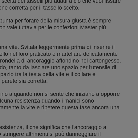
celta dei tasselli più adatti a ciò che vuoi fissare
ne corretta per il tassello scelto.
 punta per forare della misura giusta è sempre
on vale tuttavia per le confezioni Master più
na vite. Svitala leggermente prima di inserire il
sello nel foro praticato e martellare delicatamente
a rondella di ancoraggio affondino nel cartongesso.
do, tanto da lasciare uno spazio per l'utensile di
azio tra la testa della vite e il collare e
 parete sia corretta.
e fino a quando non si sente che iniziano a opporre
alcuna resistenza quando i manici sono
amente la vite e ripetere questa fase ancora una
sistenza, il che significa che l'ancoraggio a
stringere altrimenti si può danneggiare il