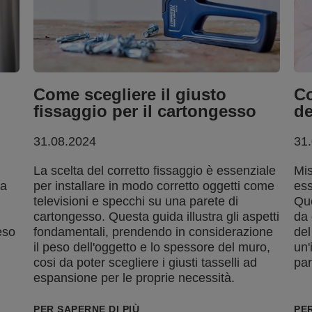
i
Come scegliere il giusto
Co
fissaggio per il cartongesso
de
31.08.2024
31
La scelta del corretto fissaggio è essenziale
Mis
za
per installare in modo corretto oggetti come
ess
televisioni e specchi su una parete di
Que
cartongesso. Questa guida illustra gli aspetti
da 
eso
fondamentali, prendendo in considerazione
del
il peso dell'oggetto e lo spessore del muro,
un'
cosi da poter scegliere i giusti tasselli ad
par
espansione per le proprie necessità.
PER SAPERNE DI PIÙ
PER