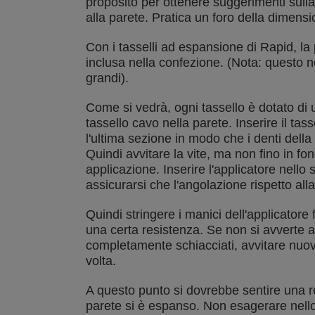
proposito per ottenere suggerimenti sulla s
alla parete. Pratica un foro della dimensio
Con i tasselli ad espansione di Rapid, la
inclusa nella confezione. (Nota: questo n
grandi).
Come si vedrà, ogni tassello è dotato di u
tassello cavo nella parete. Inserire il tas
l'ultima sezione in modo che i denti dell
Quindi avvitare la vite, ma non fino in fon
applicazione. Inserire l'applicatore nello sp
assicurarsi che l'angolazione rispetto alla
Quindi stringere i manici dell'applicator
una certa resistenza. Se non si avverte 
completamente schiacciati, avvitare nuov
volta.
A questo punto si dovrebbe sentire una re
parete si è espanso. Non esagerare nello 