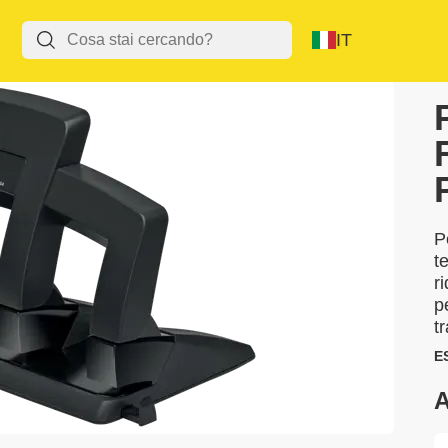
IT
P
t
r
p
tr
E
A