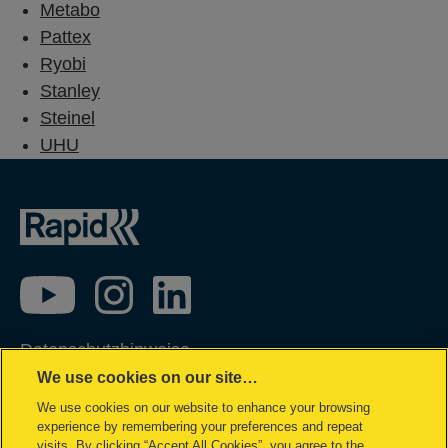
Metabo
Pattex
Ryobi
Stanley
Steinel
UHU
Datenschutzhinweise
We use cookies on our site…
Impressum
We use cookies on our website to enhance your browsing
Cookie Richtlinie
experience by remembering your preferences and repeat
Datenzugriffsberechtigung
visits. By clicking “Accept All Cookies”, you agree to the