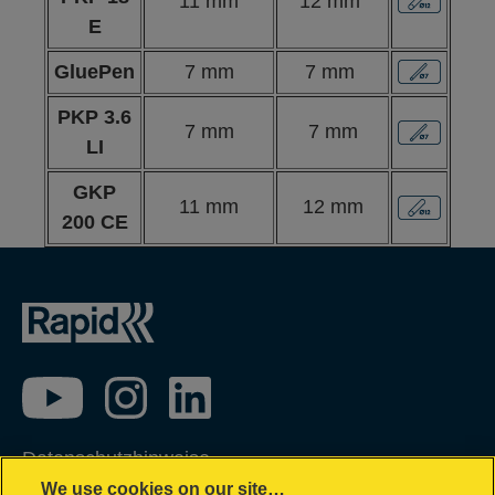
11 mm
12 mm
E
GluePen
7 mm
7 mm
PKP 3.6
7 mm
7 mm
LI
GKP
11 mm
12 mm
200 CE
Datenschutzhinweise
We use cookies on our site…
Impressum