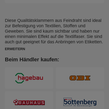
Diese Qualitätsklammern aus Feindraht sind ideal
zur Befestigung von Textilien, Stoffen und
Geweben. Sie sind kaum sichtbar und haben nur
einen minimalen Effekt auf die Textilfaser. Sie sind
auch gut geeignet für das Anbringen von Etiketten.
Hergestellt aus hochwertigem, galvanisiertem
ERWEITERN
Stahl mit präzisem Anschnitt für optimales
Eintreiben. Auch aus rostfreiem Edelstahl
Beim Händler kaufen:
erhältlich.